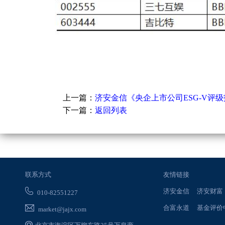
上一篇：
济安金信《央企上市公司ESG-V评级
下一篇：
返回列表
联系方式
友情链接
济安金信
济安财富
010-82551227
合富永道
基金评价
market@jajx.com