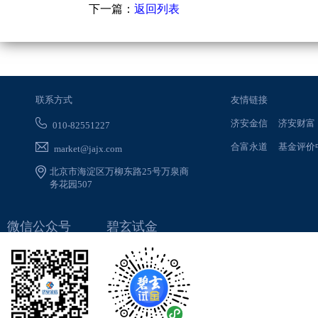
下一篇：
返回列表
联系方式
友情链接
济安金信
济安财富
010-82551227
合富永道
基金评价
market@jajx.com
北京市海淀区万柳东路25号万泉商
务花园507
微信公众号
碧玄试金